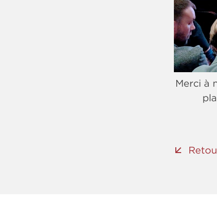
Merci à 
pla
Retou