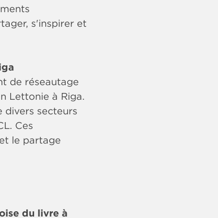
nements
ager, s'inspirer et
iga
nt de réseautage
 Lettonie à Riga.
e divers secteurs
CL. Ces
et le partage
ise du livre à