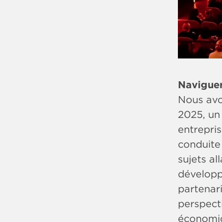
Naviguer 
Nous avo
2025, un
entrepris
conduite 
sujets al
développ
partenar
perspect
économiq