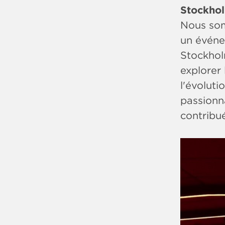
Stockho
Nous som
un événe
Stockholm
explorer 
l'évoluti
passionn
contribu