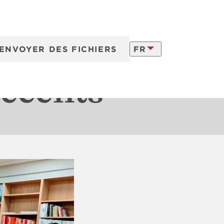
ENVOYER DES FICHIERS
FR
ns
vraison
récents
LATVISKI
ENGLISH