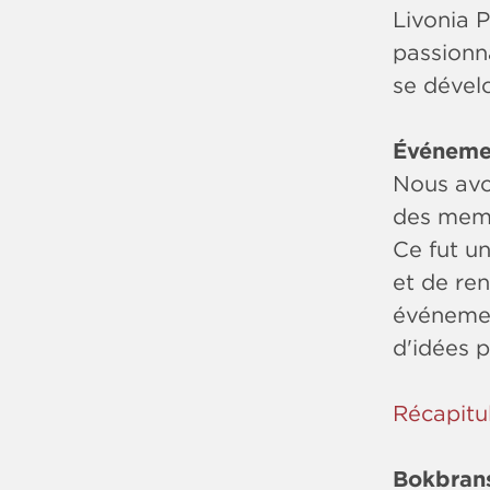
Livonia P
passionna
se dévelo
Événeme
Nous avo
des memb
Ce fut un
et de re
événemen
d'idées p
Récapitul
Bokbrans